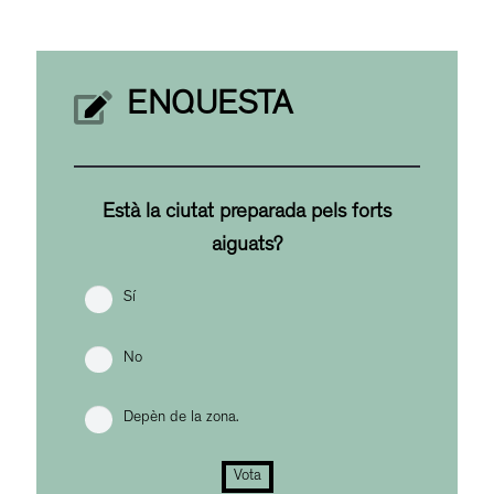
ENQUESTA
Està la ciutat preparada pels forts
aiguats?
Sí
No
Depèn de la zona.
Vota