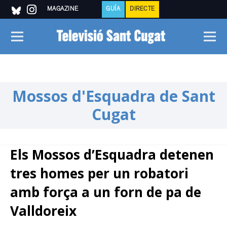
MAGAZINE
GUÍA
DIRECTE
Mossos d'Esquadra de Sant
Cugat
Els Mossos d’Esquadra detenen
tres homes per un robatori
amb força a un forn de pa de
Valldoreix