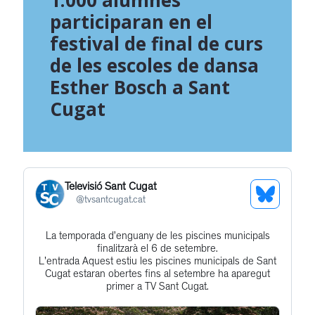
1.000 alumnes
participaran en el
festival de final de curs
de les escoles de dansa
Esther Bosch a Sant
Cugat
Televisió Sant Cugat
See
@
tvsantcugat.cat
Bluesky
La temporada d’enguany de les piscines municipals
Get
Profile
finalitzarà el 6 de setembre.
to
L'entrada Aquest estiu les piscines municipals de Sant
Cugat estaran obertes fins al setembre ha aparegut
this
primer a TV Sant Cugat.
post