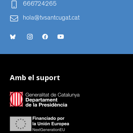
666724265
hola@tvsantcugat.cat
Amb el suport