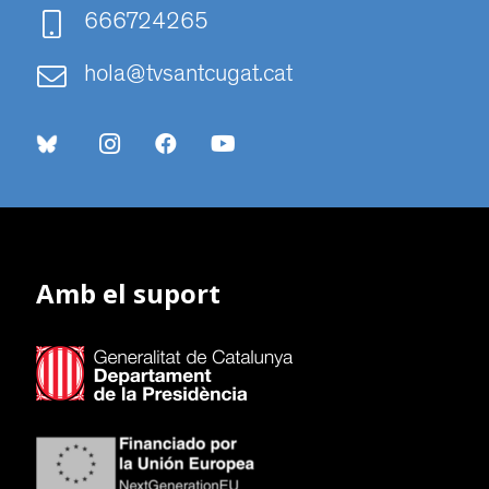
666724265
hola@tvsantcugat.cat
Amb el suport