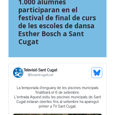
1.000 alumnes
participaran en el
festival de final de curs
de les escoles de dansa
Esther Bosch a Sant
Cugat
Televisió Sant Cugat
See
@
tvsantcugat.cat
Bluesky
La temporada d’enguany de les piscines municipals
Get
Profile
finalitzarà el 6 de setembre.
to
L'entrada Aquest estiu les piscines municipals de Sant
Cugat estaran obertes fins al setembre ha aparegut
this
primer a TV Sant Cugat.
post