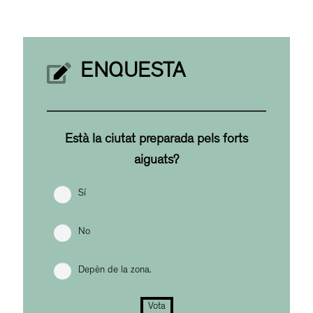
ENQUESTA
Està la ciutat preparada pels forts
aiguats?
Sí
No
Depèn de la zona.
Vota