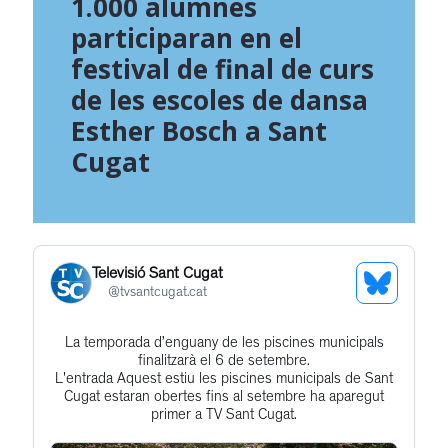
1.000 alumnes
participaran en el
festival de final de curs
de les escoles de dansa
Esther Bosch a Sant
Cugat
Televisió Sant Cugat
See
@
tvsantcugat.cat
Bluesky
La temporada d’enguany de les piscines municipals
Get
Profile
finalitzarà el 6 de setembre.
to
L'entrada Aquest estiu les piscines municipals de Sant
Cugat estaran obertes fins al setembre ha aparegut
this
primer a TV Sant Cugat.
post