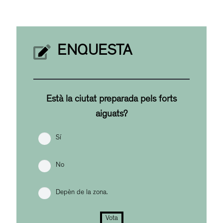
ENQUESTA
Està la ciutat preparada pels forts
aiguats?
Sí
No
Depèn de la zona.
Vota