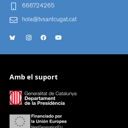
666724265
hola@tvsantcugat.cat
Amb el suport