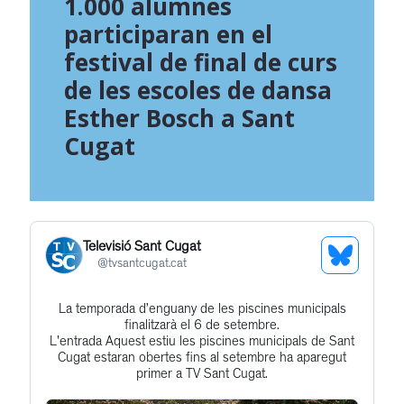
1.000 alumnes
participaran en el
festival de final de curs
de les escoles de dansa
Esther Bosch a Sant
Cugat
Televisió Sant Cugat
See
@
tvsantcugat.cat
Bluesky
La temporada d’enguany de les piscines municipals
Get
Profile
finalitzarà el 6 de setembre.
to
L'entrada Aquest estiu les piscines municipals de Sant
Cugat estaran obertes fins al setembre ha aparegut
this
primer a TV Sant Cugat.
post