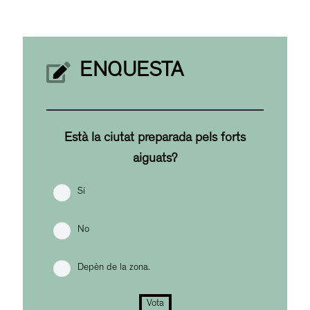
ENQUESTA
Està la ciutat preparada pels forts
aiguats?
Sí
No
Depèn de la zona.
Vota