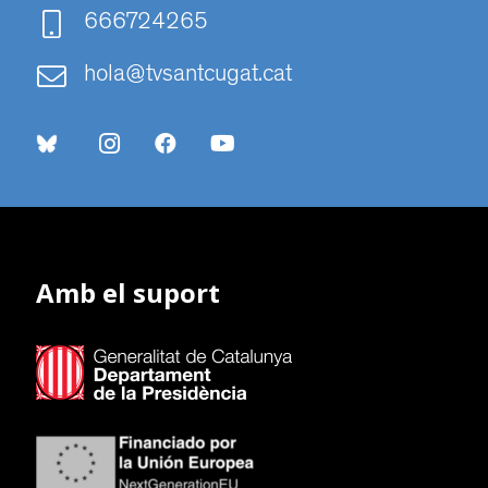
666724265
hola@tvsantcugat.cat
Amb el suport