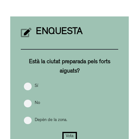
ENQUESTA
Està la ciutat preparada pels forts
aiguats?
Sí
No
Depèn de la zona.
Vota