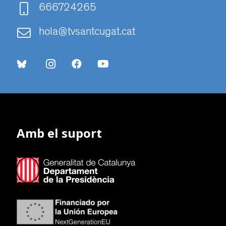
666724265
hola@tvsantcugat.cat
Amb el suport