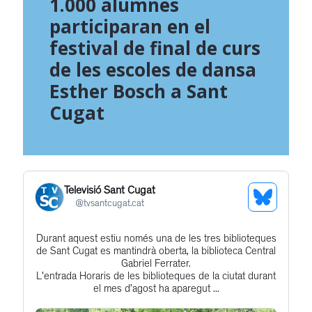
1.000 alumnes
participaran en el
festival de final de curs
de les escoles de dansa
Esther Bosch a Sant
Cugat
Televisió Sant Cugat
See
@
tvsantcugat.cat
Bluesky
Durant aquest estiu només una de les tres biblioteques
Get
Profile
de Sant Cugat es mantindrà oberta, la biblioteca Central
to
Gabriel Ferrater.
L'entrada Horaris de les biblioteques de la ciutat durant
this
el mes d’agost ha aparegut ...
post