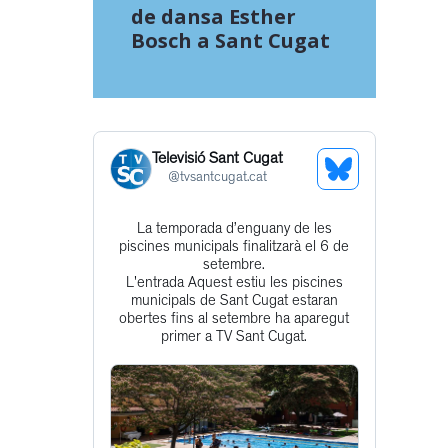
de dansa Esther
Bosch a Sant Cugat
Televisió Sant Cugat
See
@
tvsantcugat.cat
Bluesky
La temporada d’enguany de les
Get
Profile
piscines municipals finalitzarà el 6 de
to
setembre.
L'entrada Aquest estiu les piscines
this
municipals de Sant Cugat estaran
post
obertes fins al setembre ha aparegut
primer a TV Sant Cugat.