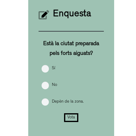
Enquesta
Està la ciutat preparada
pels forts aiguats?
Sí
No
Depèn de la zona.
Vota