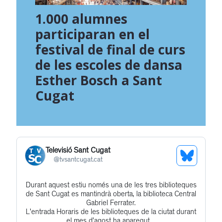
1.000 alumnes
participaran en el
festival de final de curs
de les escoles de dansa
Esther Bosch a Sant
Cugat
Televisió Sant Cugat
See
@
tvsantcugat.cat
Bluesky
Durant aquest estiu només una de les tres biblioteques
Get
Profile
de Sant Cugat es mantindrà oberta, la biblioteca Central
to
Gabriel Ferrater.
L'entrada Horaris de les biblioteques de la ciutat durant
this
el mes d’agost ha aparegut ...