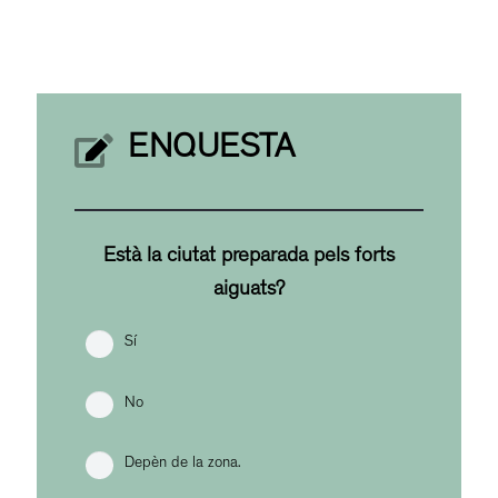
ENQUESTA
Està la ciutat preparada pels forts
aiguats?
Sí
No
Depèn de la zona.