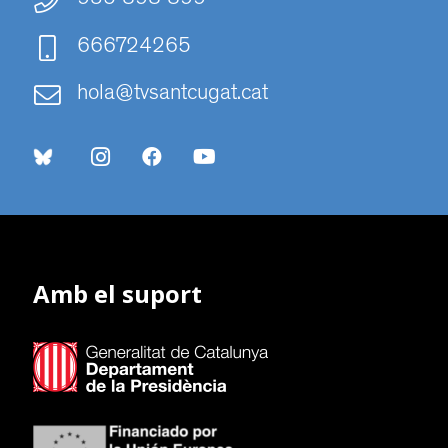
666724265
hola@tvsantcugat.cat
Amb el suport