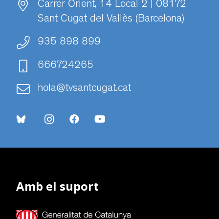
Carrer Orient, 14 Local 2 | 08172
Sant Cugat del Vallès (Barcelona)
935 898 899
666724265
hola@tvsantcugat.cat
Amb el suport