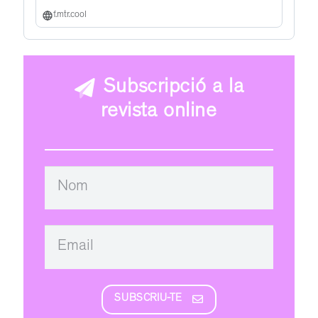
f.mtr.cool
Subscripció a la
revista online
SUBSCRIU-TE