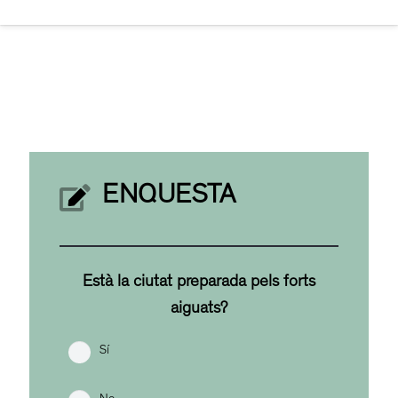
ENQUESTA
Està la ciutat preparada pels forts
aiguats?
Sí