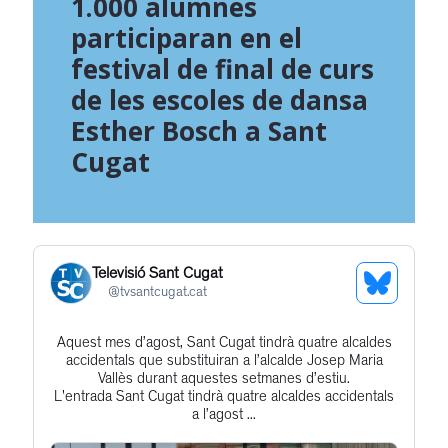
1.000 alumnes
participaran en el
festival de final de curs
de les escoles de dansa
Esther Bosch a Sant
Cugat
Televisió Sant Cugat
See
@
tvsantcugat.cat
Bluesky
Aquest mes d’agost, Sant Cugat tindrà quatre alcaldes
Get
Profile
accidentals que substituiran a l’alcalde Josep Maria
to
Vallès durant aquestes setmanes d’estiu.
L'entrada Sant Cugat tindrà quatre alcaldes accidentals
this
a l’agost ...
post