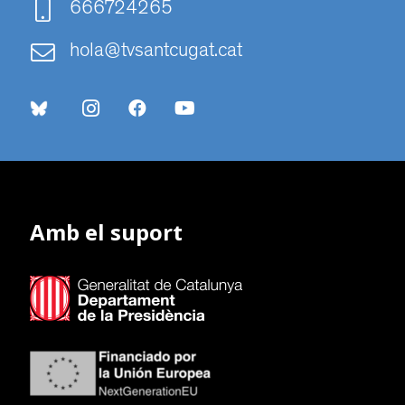
666724265
hola@tvsantcugat.cat
Amb el suport