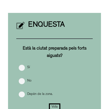
ENQUESTA
Està la ciutat preparada pels forts
aiguats?
Sí
No
Depèn de la zona.
Vota