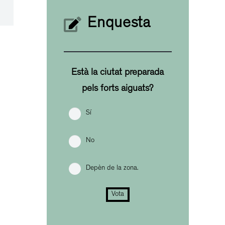
Enquesta
Està la ciutat preparada
pels forts aiguats?
Sí
No
Depèn de la zona.
Vota