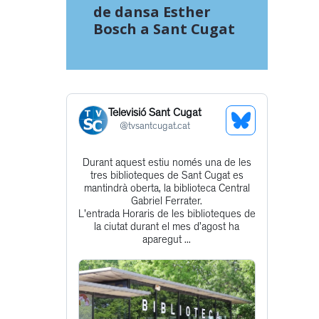
de dansa Esther
Bosch a Sant Cugat
Televisió Sant Cugat
See
@
tvsantcugat.cat
Bluesky
Durant aquest estiu només una de les
Get
Profile
tres biblioteques de Sant Cugat es
to
mantindrà oberta, la biblioteca Central
Gabriel Ferrater.
this
L'entrada Horaris de les biblioteques de
post
la ciutat durant el mes d’agost ha
aparegut ...