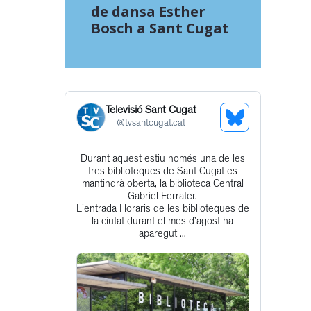
de dansa Esther
Bosch a Sant Cugat
Televisió Sant Cugat
See
@
tvsantcugat.cat
Bluesky
Durant aquest estiu només una de les
Get
Profile
tres biblioteques de Sant Cugat es
to
mantindrà oberta, la biblioteca Central
Gabriel Ferrater.
this
L'entrada Horaris de les biblioteques de
post
la ciutat durant el mes d’agost ha
aparegut ...