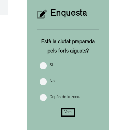
Enquesta
Està la ciutat preparada
pels forts aiguats?
Sí
No
Depèn de la zona.
Vota