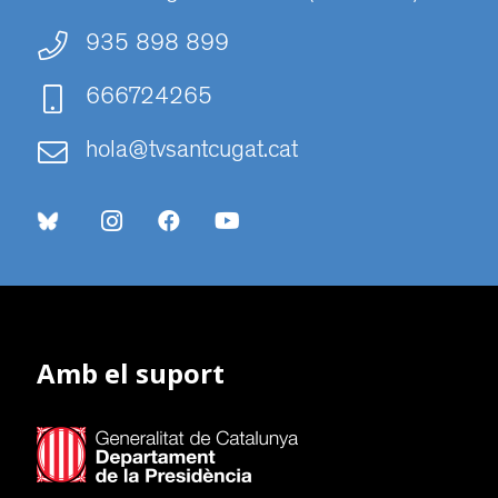
935 898 899
666724265
hola@tvsantcugat.cat
Amb el suport