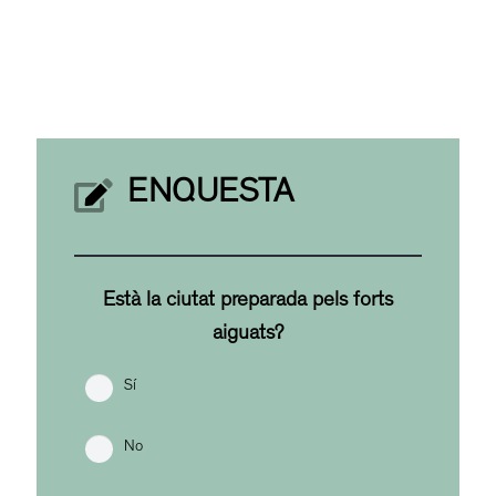
ENQUESTA
Està la ciutat preparada pels forts
aiguats?
Sí
No