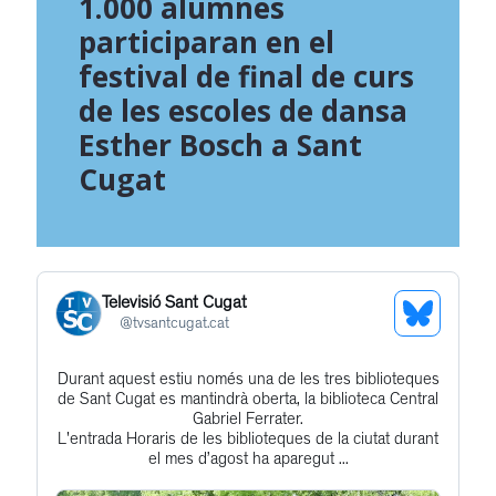
1.000 alumnes
participaran en el
festival de final de curs
de les escoles de dansa
Esther Bosch a Sant
Cugat
Televisió Sant Cugat
See
@
tvsantcugat.cat
Bluesky
Durant aquest estiu només una de les tres biblioteques
Get
Profile
de Sant Cugat es mantindrà oberta, la biblioteca Central
to
Gabriel Ferrater.
L'entrada Horaris de les biblioteques de la ciutat durant
this
el mes d’agost ha aparegut ...
post