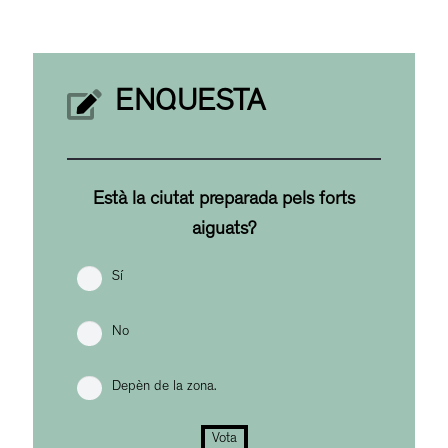
ENQUESTA
Està la ciutat preparada pels forts
aiguats?
Sí
No
Depèn de la zona.
Vota