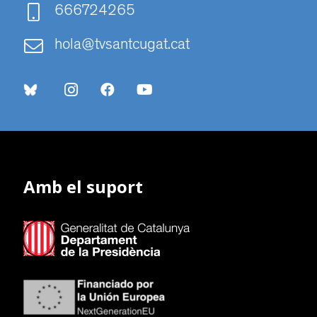
666724265
hola@tvsantcugat.cat
Amb el suport