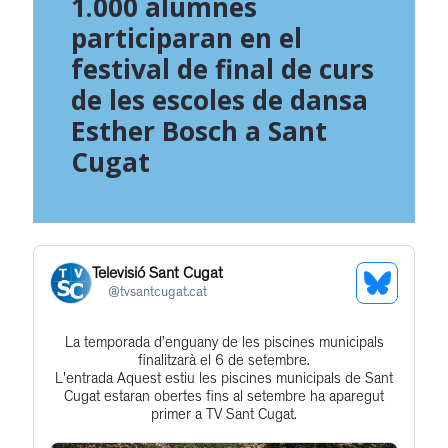
1.000 alumnes
participaran en el
festival de final de curs
de les escoles de dansa
Esther Bosch a Sant
Cugat
Televisió Sant Cugat
See
@
tvsantcugat.cat
Bluesky
La temporada d’enguany de les piscines municipals
Get
Profile
finalitzarà el 6 de setembre.
to
L'entrada Aquest estiu les piscines municipals de Sant
Cugat estaran obertes fins al setembre ha aparegut
this
primer a TV Sant Cugat.
post