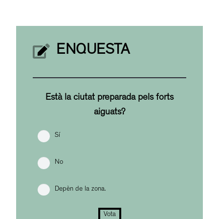
ENQUESTA
Està la ciutat preparada pels forts
aiguats?
Sí
No
Depèn de la zona.
Vota