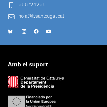
666724265
hola@tvsantcugat.cat
Amb el suport