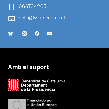
666724265
hola@tvsantcugat.cat
Amb el suport