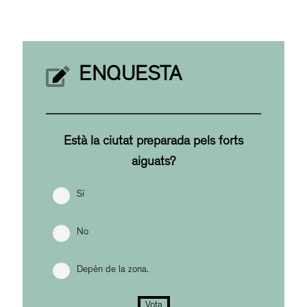
ENQUESTA
Està la ciutat preparada pels forts
aiguats?
Sí
No
Depèn de la zona.
Vota