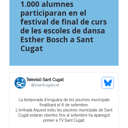
1.000 alumnes
participaran en el
festival de final de curs
de les escoles de dansa
Esther Bosch a Sant
Cugat
Televisió Sant Cugat
See
@
tvsantcugat.cat
Bluesky
La temporada d’enguany de les piscines municipals
Get
Profile
finalitzarà el 6 de setembre.
to
L'entrada Aquest estiu les piscines municipals de Sant
Cugat estaran obertes fins al setembre ha aparegut
this
primer a TV Sant Cugat.
post