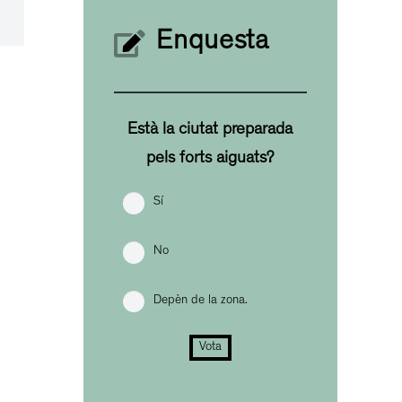
Enquesta
Està la ciutat preparada
pels forts aiguats?
Sí
No
Depèn de la zona.
Vota