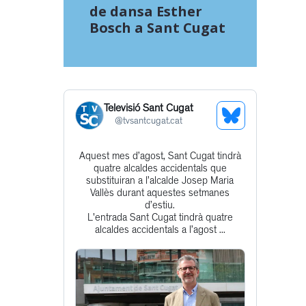
de dansa Esther
Bosch a Sant Cugat
Televisió Sant Cugat
See
@
tvsantcugat.cat
Bluesky
Aquest mes d’agost, Sant Cugat tindrà
Get
Profile
quatre alcaldes accidentals que
to
substituiran a l’alcalde Josep Maria
Vallès durant aquestes setmanes
this
d’estiu.
post
L'entrada Sant Cugat tindrà quatre
alcaldes accidentals a l’agost ...