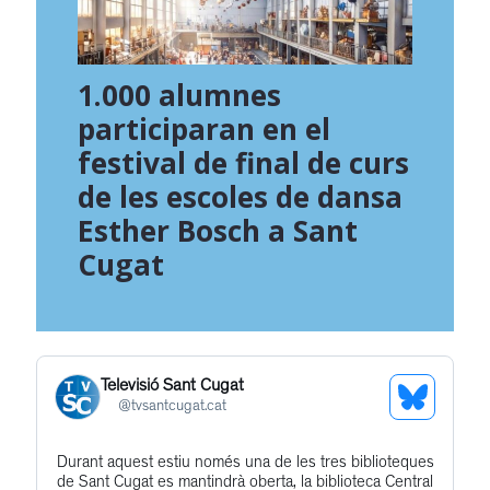
1.000 alumnes
participaran en el
festival de final de curs
de les escoles de dansa
Esther Bosch a Sant
Cugat
Televisió Sant Cugat
See
@
tvsantcugat.cat
Bluesky
Durant aquest estiu només una de les tres biblioteques
Get
Profile
de Sant Cugat es mantindrà oberta, la biblioteca Central