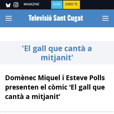
MAGAZINE
GUÍA
DIRECTE
'El gall que cantà a
mitjanit'
Domènec Miquel i Esteve Polls
presenten el còmic ‘El gall que
cantà a mitjanit’