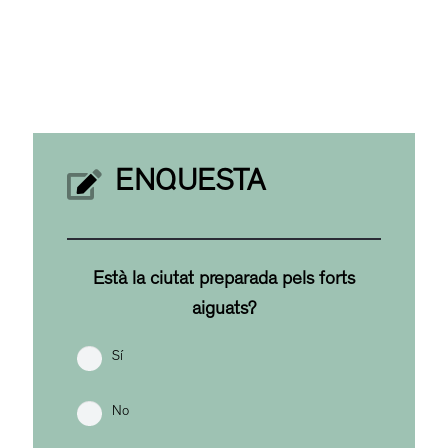
ENQUESTA
Està la ciutat preparada pels forts
aiguats?
Sí
No