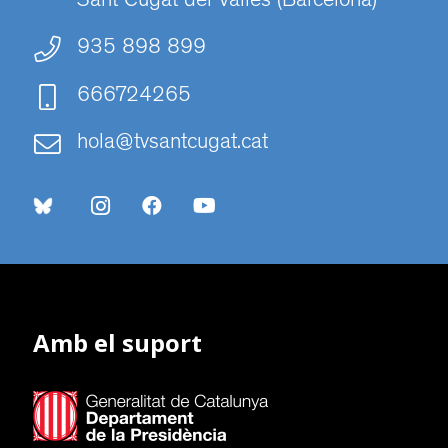
Sant Cugat del Vallès (Barcelona)
935 898 899
666724265
hola@tvsantcugat.cat
Amb el suport