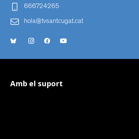
666724265
hola@tvsantcugat.cat
Amb el suport