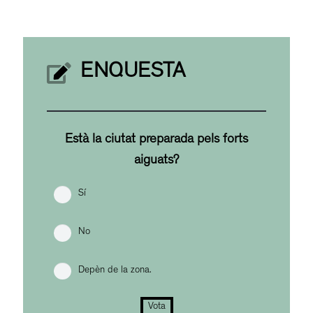
ENQUESTA
Està la ciutat preparada pels forts
aiguats?
Sí
No
Depèn de la zona.
Vota