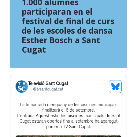
1.000 alumnes
participaran en el
festival de final de curs
de les escoles de dansa
Esther Bosch a Sant
Cugat
Televisió Sant Cugat
See
@
tvsantcugat.cat
Bluesky
La temporada d’enguany de les piscines municipals
Get
Profile
finalitzarà el 6 de setembre.
to
L'entrada Aquest estiu les piscines municipals de Sant
Cugat estaran obertes fins al setembre ha aparegut
this
primer a TV Sant Cugat.
post