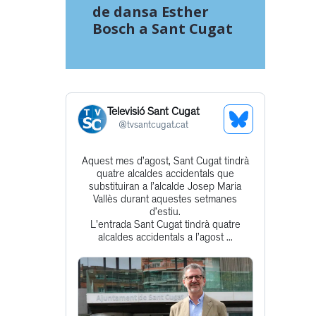
de dansa Esther
Bosch a Sant Cugat
Televisió Sant Cugat
See
@
tvsantcugat.cat
Bluesky
Aquest mes d’agost, Sant Cugat tindrà
Get
Profile
quatre alcaldes accidentals que
to
substituiran a l’alcalde Josep Maria
Vallès durant aquestes setmanes
this
d’estiu.
post
L'entrada Sant Cugat tindrà quatre
alcaldes accidentals a l’agost ...