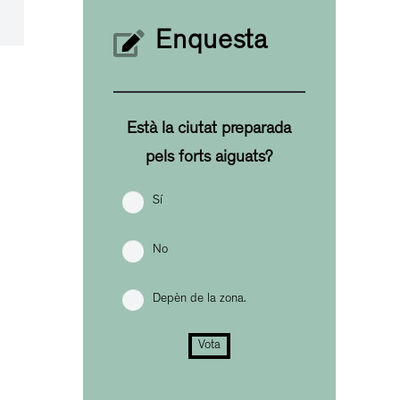
Enquesta
Està la ciutat preparada
pels forts aiguats?
Sí
No
Depèn de la zona.
Vota