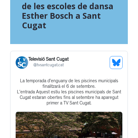
de les escoles de dansa
Esther Bosch a Sant
Cugat
Televisió Sant Cugat
See
@
tvsantcugat.cat
Bluesky
La temporada d’enguany de les piscines municipals
Get
Profile
finalitzarà el 6 de setembre.
to
L'entrada Aquest estiu les piscines municipals de Sant
Cugat estaran obertes fins al setembre ha aparegut
this
primer a TV Sant Cugat.
post