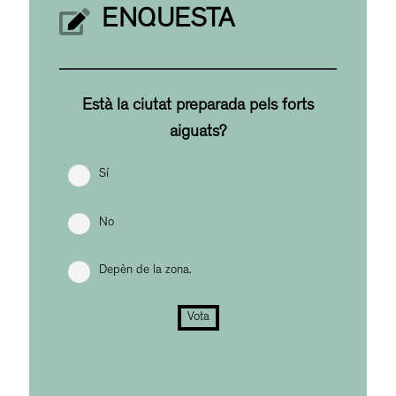
ENQUESTA
Està la ciutat preparada pels forts
aiguats?
Sí
No
Depèn de la zona.
Vota