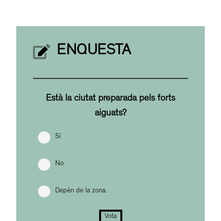
ENQUESTA
Està la ciutat preparada pels forts
aiguats?
Sí
No
Depèn de la zona.
Vota