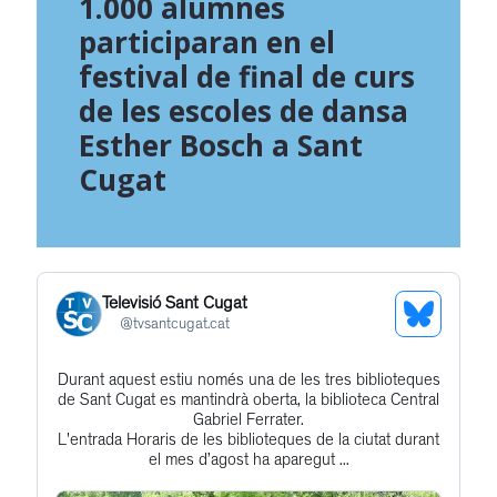
1.000 alumnes
participaran en el
festival de final de curs
de les escoles de dansa
Esther Bosch a Sant
Cugat
Televisió Sant Cugat
See
@
tvsantcugat.cat
Bluesky
Durant aquest estiu només una de les tres biblioteques
Get
Profile
de Sant Cugat es mantindrà oberta, la biblioteca Central
to
Gabriel Ferrater.
L'entrada Horaris de les biblioteques de la ciutat durant
this
el mes d’agost ha aparegut ...
post