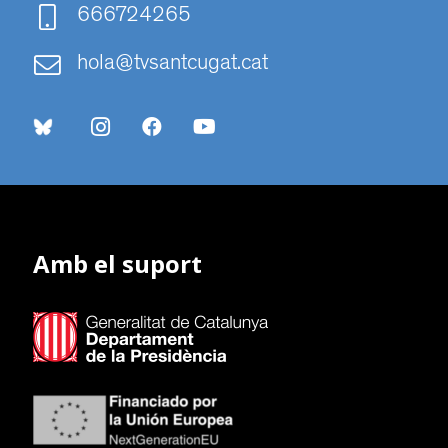
666724265
hola@tvsantcugat.cat
Amb el suport