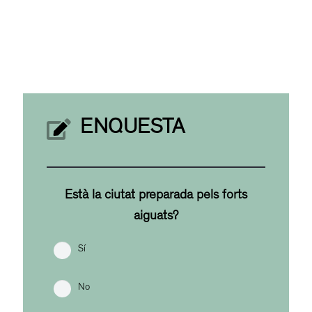
ENQUESTA
Està la ciutat preparada pels forts
aiguats?
Sí
No