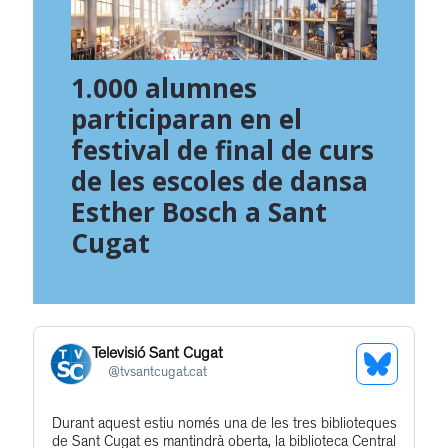
1.000 alumnes
participaran en el
festival de final de curs
de les escoles de dansa
Esther Bosch a Sant
Cugat
Televisió Sant Cugat
See
@
tvsantcugat.cat
Bluesky
Durant aquest estiu només una de les tres biblioteques
Get
Profile
de Sant Cugat es mantindrà oberta, la biblioteca Central