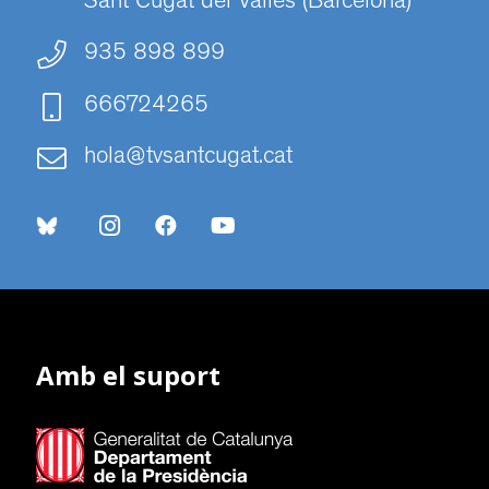
Sant Cugat del Vallès (Barcelona)
935 898 899
666724265
hola@tvsantcugat.cat
Amb el suport