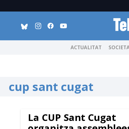
ACTUALITAT
SOCIET
cup sant cugat
La CUP Sant Cugat
organitza assemblee