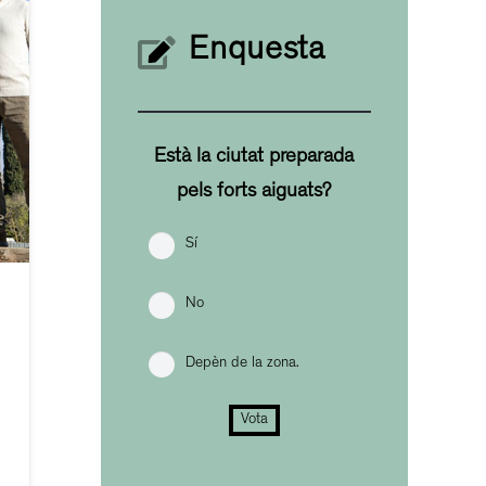
Enquesta
Està la ciutat preparada
pels forts aiguats?
Sí
No
Depèn de la zona.
Vota