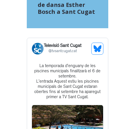
de dansa Esther
Bosch a Sant Cugat
Televisió Sant Cugat
See
@
tvsantcugat.cat
Bluesky
La temporada d’enguany de les
Get
Profile
piscines municipals finalitzarà el 6 de
to
setembre.
L'entrada Aquest estiu les piscines
this
municipals de Sant Cugat estaran
post
obertes fins al setembre ha aparegut
primer a TV Sant Cugat.