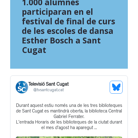
1.000 alumnes
participaran en el
festival de final de curs
de les escoles de dansa
Esther Bosch a Sant
Cugat
Televisió Sant Cugat
See
@
tvsantcugat.cat
Bluesky
Durant aquest estiu només una de les tres biblioteques
Get
Profile
de Sant Cugat es mantindrà oberta, la biblioteca Central
to
Gabriel Ferrater.
L'entrada Horaris de les biblioteques de la ciutat durant
this
el mes d’agost ha aparegut ...
post