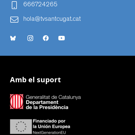
666724265
hola@tvsantcugat.cat
Amb el suport