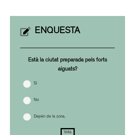
ENQUESTA
Està la ciutat preparada pels forts
aiguats?
Sí
No
Depèn de la zona.
Vota