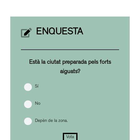
ENQUESTA
Està la ciutat preparada pels forts
aiguats?
Sí
No
Depèn de la zona.
Vota