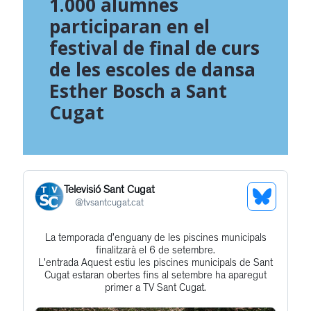
1.000 alumnes
participaran en el
festival de final de curs
de les escoles de dansa
Esther Bosch a Sant
Cugat
Televisió Sant Cugat
See
@
tvsantcugat.cat
Bluesky
La temporada d’enguany de les piscines municipals
Get
Profile
finalitzarà el 6 de setembre.
to
L'entrada Aquest estiu les piscines municipals de Sant
Cugat estaran obertes fins al setembre ha aparegut
this
primer a TV Sant Cugat.
post