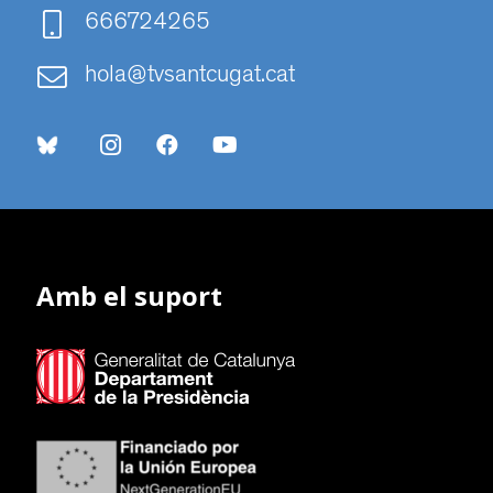
666724265
hola@tvsantcugat.cat
Amb el suport