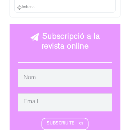
f.mtr.cool
Subscripció a la
revista online
SUBSCRIU-TE