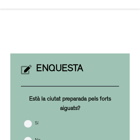
ENQUESTA
Està la ciutat preparada pels forts
aiguats?
Sí