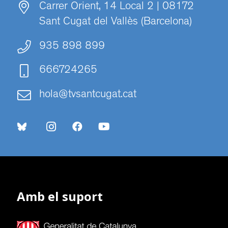
Carrer Orient, 14 Local 2 | 08172
Sant Cugat del Vallès (Barcelona)
935 898 899
666724265
hola@tvsantcugat.cat
Amb el suport