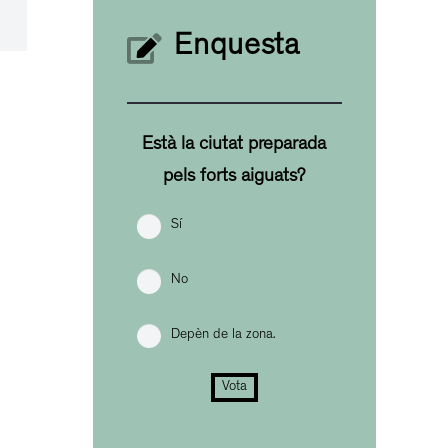
Enquesta
Està la ciutat preparada
pels forts aiguats?
Sí
No
Depèn de la zona.
Vota