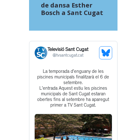
de dansa Esther
Bosch a Sant Cugat
Televisió Sant Cugat
See
@
tvsantcugat.cat
Bluesky
La temporada d’enguany de les
Get
Profile
piscines municipals finalitzarà el 6 de
to
setembre.
L'entrada Aquest estiu les piscines
this
municipals de Sant Cugat estaran
post
obertes fins al setembre ha aparegut
primer a TV Sant Cugat.