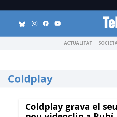
ACTUALITAT
SOCIET
Coldplay
Coldplay grava el se
nou videoclip a Rubí