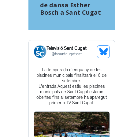
de dansa Esther
Bosch a Sant Cugat
Televisió Sant Cugat
See
@
tvsantcugat.cat
Bluesky
La temporada d’enguany de les
Get
Profile
piscines municipals finalitzarà el 6 de
to
setembre.
L'entrada Aquest estiu les piscines
this
municipals de Sant Cugat estaran
post
obertes fins al setembre ha aparegut
primer a TV Sant Cugat.