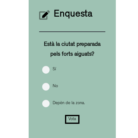
Enquesta
Està la ciutat preparada
pels forts aiguats?
Sí
No
Depèn de la zona.
Vota