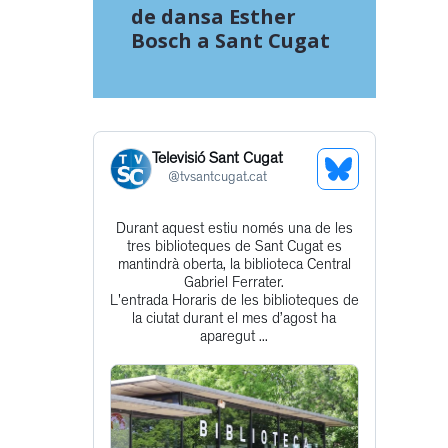
de dansa Esther
Bosch a Sant Cugat
Televisió Sant Cugat
See
@
tvsantcugat.cat
Bluesky
Durant aquest estiu només una de les
Get
Profile
tres biblioteques de Sant Cugat es
to
mantindrà oberta, la biblioteca Central
Gabriel Ferrater.
this
L'entrada Horaris de les biblioteques de
post
la ciutat durant el mes d’agost ha
aparegut ...