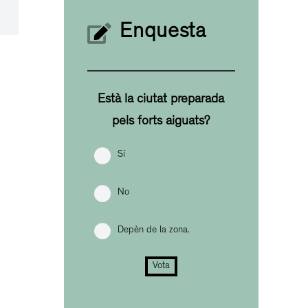
Enquesta
Està la ciutat preparada
pels forts aiguats?
Sí
No
Depèn de la zona.
Vota