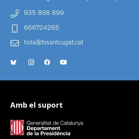
935 898 899
666724265
hola@tvsantcugat.cat
Amb el suport