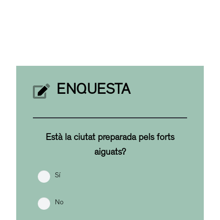
ENQUESTA
Està la ciutat preparada pels forts
aiguats?
Sí
No