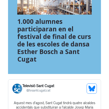
1.000 alumnes
participaran en el
festival de final de curs
de les escoles de dansa
Esther Bosch a Sant
Cugat
Televisió Sant Cugat
See
@
tvsantcugat.cat
Bluesky
Aquest mes d’agost, Sant Cugat tindrà quatre alcaldes
Get
Profile
accidentals que substituiran a l’alcalde Josep Maria