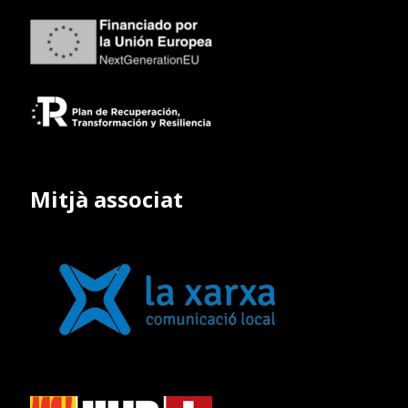
Mitjà associat