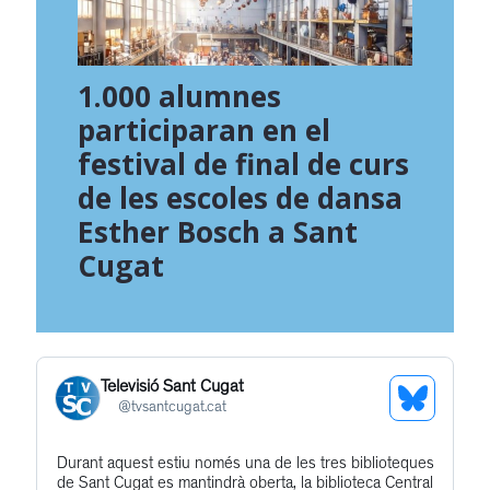
1.000 alumnes
participaran en el
festival de final de curs
de les escoles de dansa
Esther Bosch a Sant
Cugat
Televisió Sant Cugat
See
@
tvsantcugat.cat
Bluesky
Durant aquest estiu només una de les tres biblioteques
Get
Profile
de Sant Cugat es mantindrà oberta, la biblioteca Central