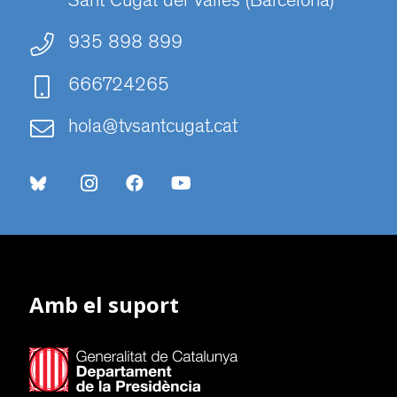
Sant Cugat del Vallès (Barcelona)
935 898 899
666724265
hola@tvsantcugat.cat
Amb el suport