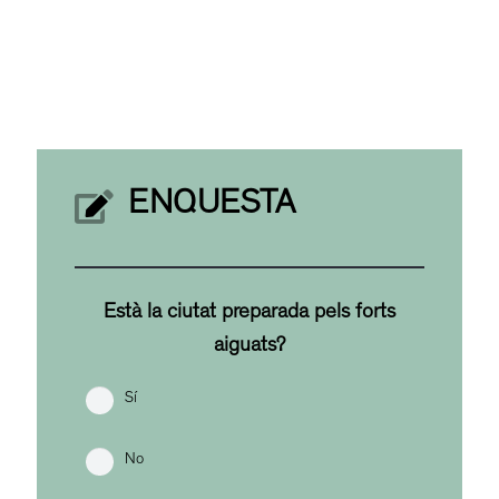
ENQUESTA
Està la ciutat preparada pels forts
aiguats?
Sí
No