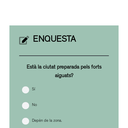
ENQUESTA
Està la ciutat preparada pels forts
aiguats?
Sí
No
Depèn de la zona.