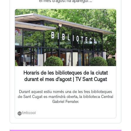
el mes d’agost ha aparegut ...
post
Horaris de les biblioteques de la ciutat
durant el mes d’agost | TV Sant Cugat
Durant aquest estiu només una de les tres biblioteques
de Sant Cugat es mantindrà oberta, la biblioteca Central
Gabriel Ferrater.
f.mtr.cool