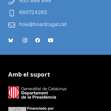
935 898 899
666724265
hola@tvsantcugat.cat
Amb el suport