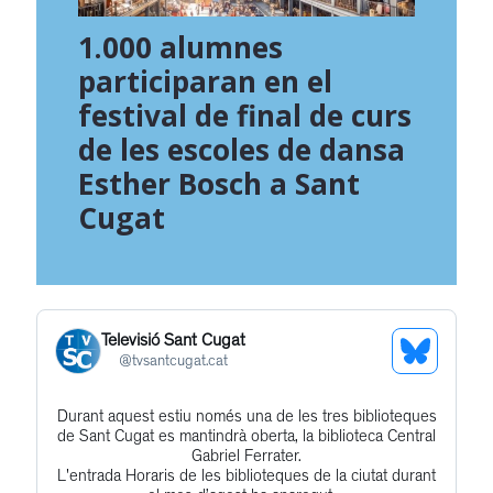
1.000 alumnes
participaran en el
festival de final de curs
de les escoles de dansa
Esther Bosch a Sant
Cugat
Televisió Sant Cugat
See
@
tvsantcugat.cat
Bluesky
Durant aquest estiu només una de les tres biblioteques
Get
Profile
de Sant Cugat es mantindrà oberta, la biblioteca Central
to
Gabriel Ferrater.
L'entrada Horaris de les biblioteques de la ciutat durant
this