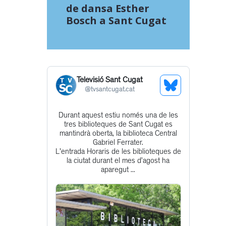
de dansa Esther
Bosch a Sant Cugat
Televisió Sant Cugat
See
@
tvsantcugat.cat
Bluesky
Durant aquest estiu només una de les
Get
Profile
tres biblioteques de Sant Cugat es
to
mantindrà oberta, la biblioteca Central
Gabriel Ferrater.
this
L'entrada Horaris de les biblioteques de
post
la ciutat durant el mes d’agost ha
aparegut ...