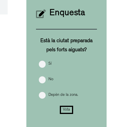
Enquesta
Està la ciutat preparada
pels forts aiguats?
Sí
No
Depèn de la zona.
Vota