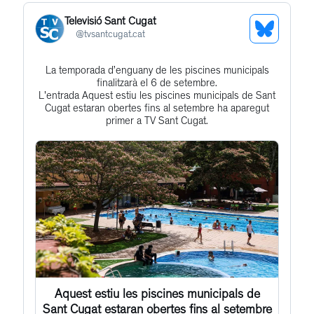
Televisió Sant Cugat
See
@
tvsantcugat.cat
Bluesky
La temporada d’enguany de les piscines municipals
Get
Profile
finalitzarà el 6 de setembre.
to
L'entrada Aquest estiu les piscines municipals de Sant
Cugat estaran obertes fins al setembre ha aparegut
this
primer a TV Sant Cugat.
post
Aquest estiu les piscines municipals de
Sant Cugat estaran obertes fins al setembre