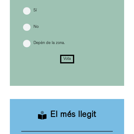
Sí
No
Depèn de la zona.
Vota
El més llegit