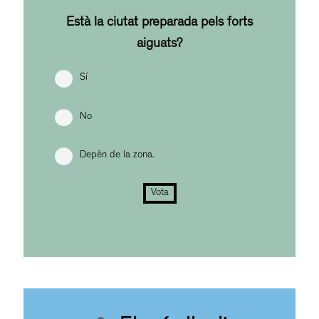
Està la ciutat preparada pels forts
aiguats?
Sí
No
Depèn de la zona.
Vota