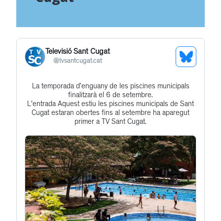
Televisió Sant Cugat
See
@
tvsantcugat.cat
Bluesky
La temporada d’enguany de les piscines municipals
Get
Profile
finalitzarà el 6 de setembre.
to
L'entrada Aquest estiu les piscines municipals de Sant
Cugat estaran obertes fins al setembre ha aparegut
this
primer a TV Sant Cugat.
post