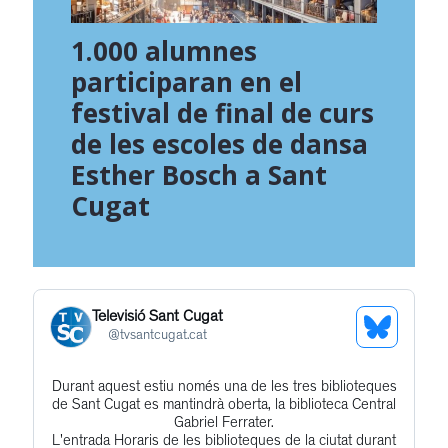
1.000 alumnes
participaran en el
festival de final de curs
de les escoles de dansa
Esther Bosch a Sant
Cugat
Televisió Sant Cugat
See
@
tvsantcugat.cat
Bluesky
Durant aquest estiu només una de les tres biblioteques
Get
Profile
de Sant Cugat es mantindrà oberta, la biblioteca Central
to
Gabriel Ferrater.
L'entrada Horaris de les biblioteques de la ciutat durant
this