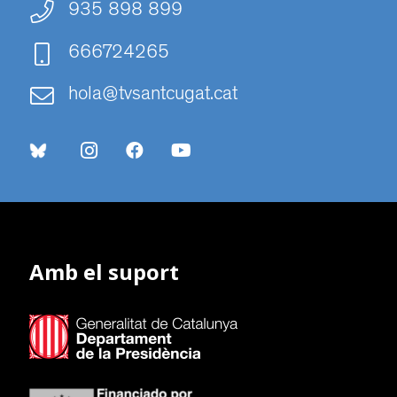
935 898 899
666724265
hola@tvsantcugat.cat
Amb el suport