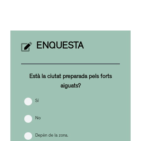
ENQUESTA
Està la ciutat preparada pels forts
aiguats?
Sí
No
Depèn de la zona.