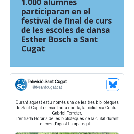
1.000 alumnes
participaran en el
festival de final de curs
de les escoles de dansa
Esther Bosch a Sant
Cugat
Televisió Sant Cugat
See
@
tvsantcugat.cat
Bluesky
Durant aquest estiu només una de les tres biblioteques
Get
Profile
de Sant Cugat es mantindrà oberta, la biblioteca Central
to
Gabriel Ferrater.
L'entrada Horaris de les biblioteques de la ciutat durant
this
el mes d’agost ha aparegut ...
post