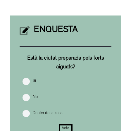
ENQUESTA
Està la ciutat preparada pels forts
aiguats?
Sí
No
Depèn de la zona.
Vota