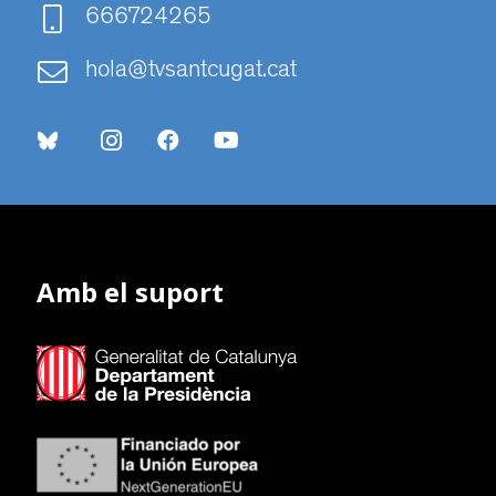
666724265
hola@tvsantcugat.cat
Amb el suport