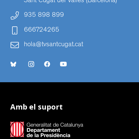
Sant Cugat del Vallès (Barcelona)
935 898 899
666724265
hola@tvsantcugat.cat
Amb el suport