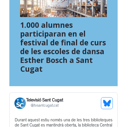
1.000 alumnes
participaran en el
festival de final de curs
de les escoles de dansa
Esther Bosch a Sant
Cugat
Televisió Sant Cugat
See
@
tvsantcugat.cat
Bluesky
Durant aquest estiu només una de les tres biblioteques
Get
Profile
de Sant Cugat es mantindrà oberta, la biblioteca Central