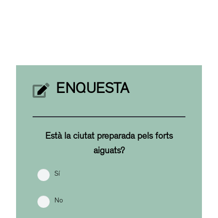
ENQUESTA
Està la ciutat preparada pels forts
aiguats?
Sí
No