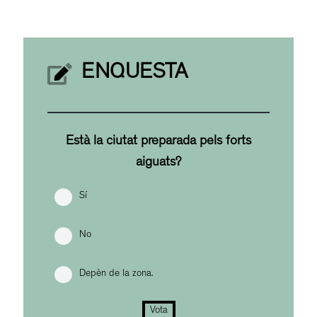
ENQUESTA
Està la ciutat preparada pels forts
aiguats?
Sí
No
Depèn de la zona.
Vota