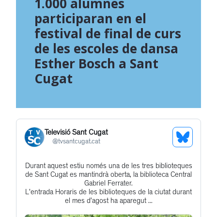
1.000 alumnes
participaran en el
festival de final de curs
de les escoles de dansa
Esther Bosch a Sant
Cugat
Televisió Sant Cugat
See
@
tvsantcugat.cat
Bluesky
Durant aquest estiu només una de les tres biblioteques
Get
Profile
de Sant Cugat es mantindrà oberta, la biblioteca Central
to
Gabriel Ferrater.
L'entrada Horaris de les biblioteques de la ciutat durant
this
el mes d’agost ha aparegut ...
post