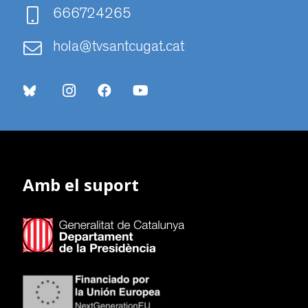
666724265
hola@tvsantcugat.cat
Amb el suport