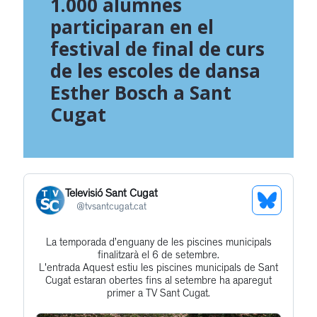
1.000 alumnes
participaran en el
festival de final de curs
de les escoles de dansa
Esther Bosch a Sant
Cugat
Televisió Sant Cugat
See
@
tvsantcugat.cat
Bluesky
La temporada d’enguany de les piscines municipals
Get
Profile
finalitzarà el 6 de setembre.
to
L'entrada Aquest estiu les piscines municipals de Sant
Cugat estaran obertes fins al setembre ha aparegut
this
primer a TV Sant Cugat.
post