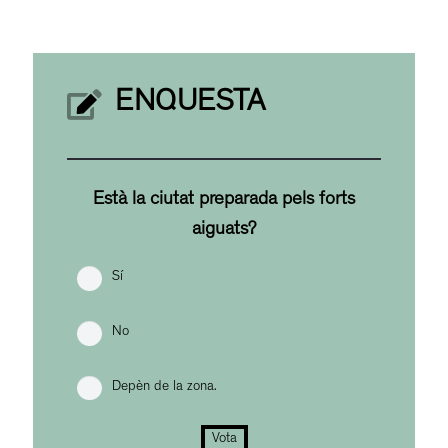
ENQUESTA
Està la ciutat preparada pels forts
aiguats?
Sí
No
Depèn de la zona.
Vota