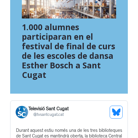
1.000 alumnes
participaran en el
festival de final de curs
de les escoles de dansa
Esther Bosch a Sant
Cugat
Televisió Sant Cugat
See
@
tvsantcugat.cat
Bluesky
Durant aquest estiu només una de les tres biblioteques
Get
Profile
de Sant Cugat es mantindrà oberta, la biblioteca Central