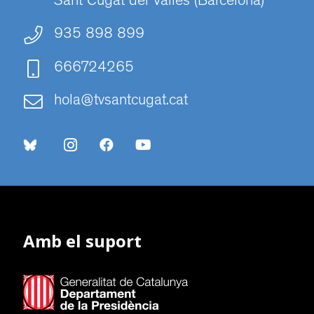
Sant Cugat del Vallès (Barcelona)
935 898 899
666724265
hola@tvsantcugat.cat
Amb el suport