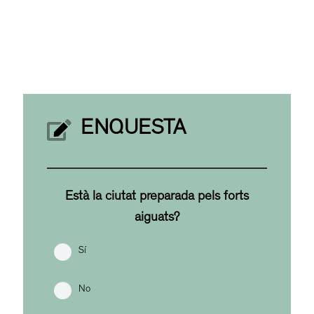
ENQUESTA
Està la ciutat preparada pels forts
aiguats?
Sí
No