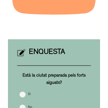
ENQUESTA
Està la ciutat preparada pels forts
aiguats?
Sí
No