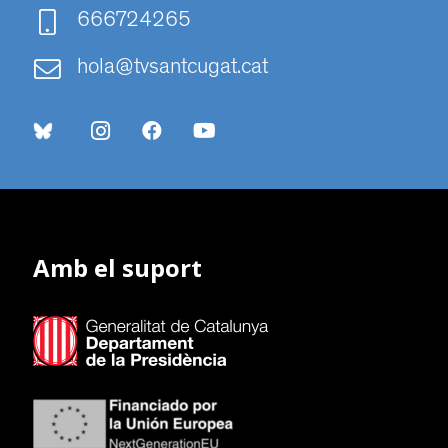
666724265
hola@tvsantcugat.cat
Amb el suport