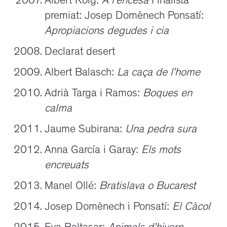
Albert Roig:
A l’encesa
Finalista
premiat: Josep Domènech Ponsatí:
Apropiacions degudes i cia
Declarat desert
Albert Balasch:
La caça de l’home
Adrià Targa i Ramos:
Boques en
calma
Jaume Subirana:
Una pedra sura
Anna García i Garay:
Els mots
encreuats
Manel Ollé:
Bratislava o Bucarest
Josep Domènech i Ponsatí:
El Càcol