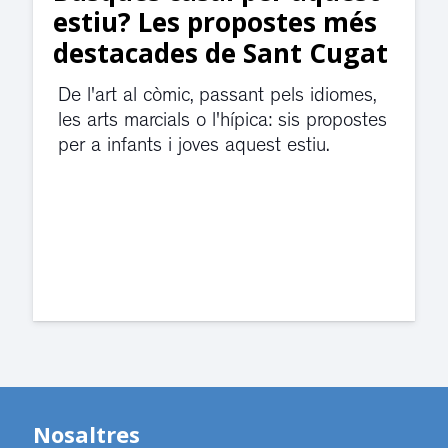
jutjats de Rubí fins
divendres per una fuita
d’aigua
El servei de guàrdia i el jutjat de
violència de gènere s'han traslladat a
dependències de la carretera de Sant
Cugat.
Nosaltres