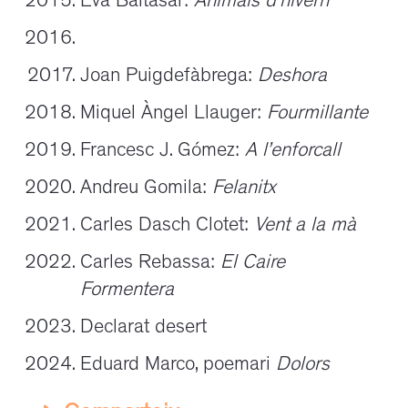
Eva Baltasar:
Animals d’hivern
Joan Puigdefàbrega:
Deshora
Miquel Àngel Llauger:
Fourmillante
Francesc J. Gómez:
A l’enforcall
Andreu Gomila:
Felanitx
Carles Dasch Clotet:
Vent a la mà
Carles Rebassa:
El Caire
Formentera
Declarat desert
Eduard Marco, poemari
Dolors