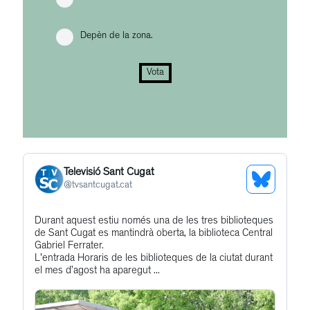
Depèn de la zona.
Vota
Televisió Sant Cugat
See
@
tvsantcugat.cat
Bluesky
Get
Durant aquest estiu només una de les tres biblioteques
Profile
de Sant Cugat es mantindrà oberta, la biblioteca Central
to
Gabriel Ferrater.
this
L'entrada Horaris de les biblioteques de la ciutat durant
el mes d’agost ha aparegut ...
post