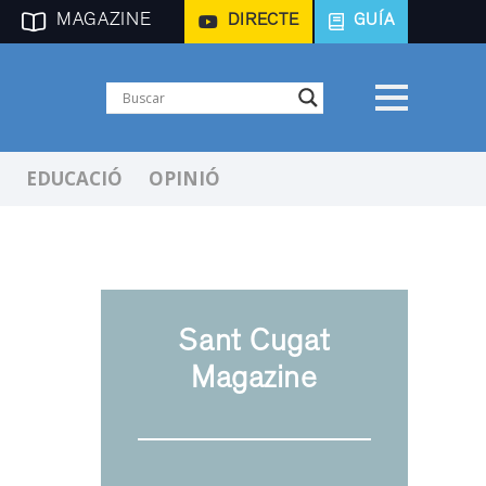
MAGAZINE
DIRECTE
GUÍA
EDUCACIÓ
OPINIÓ
Sant Cugat
p
Magazine