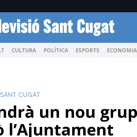
AT
CULTURA
POLÍTICA
ESPORTS
ECONOMIA
 SANT CUGAT
indrà un nou gru
ò l’Ajuntament