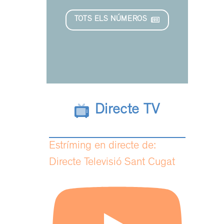
TOTS ELS NÚMEROS
Directe TV
Estríming en directe de:
Directe Televisió Sant Cugat