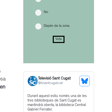
No
Depèn de la zona.
Vota
s
Televisió Sant Cugat
osa
See
@
tvsantcugat.cat
 en
Bluesky
Get
Durant aquest estiu només una de les
Profile
tres biblioteques de Sant Cugat es
to
mantindrà oberta, la biblioteca Central
this
Gabriel Ferrater.