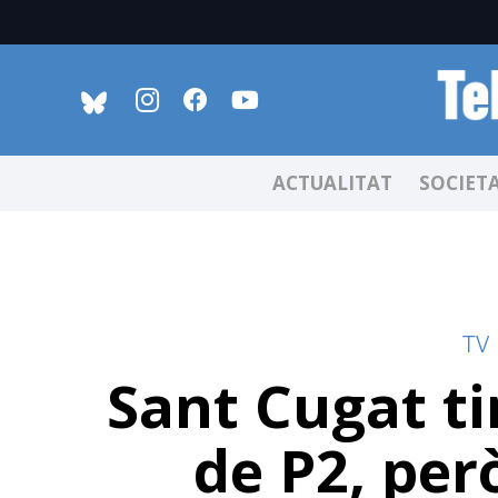
ACTUALITAT
SOCIET
TV
Sant Cugat t
de P2, per