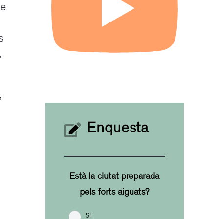
ue
s
,
”
Enquesta
Està la ciutat preparada
pels forts aiguats?
Sí