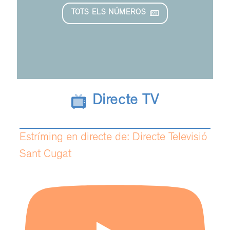
TOTS ELS NÚMEROS
Directe TV
Estríming en directe de: Directe Televisió
Sant Cugat