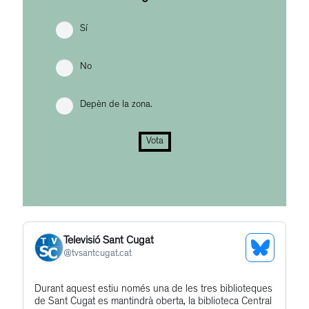
Sí
No
Depèn de la zona.
Vota
Televisió Sant Cugat
See
@
tvsantcugat.cat
Bluesky
Get
Durant aquest estiu només una de les tres biblioteques
Profile
de Sant Cugat es mantindrà oberta, la biblioteca Central