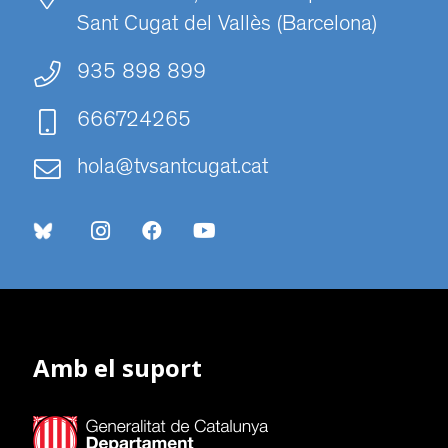
Sant Cugat del Vallès (Barcelona)
935 898 899
666724265
hola@tvsantcugat.cat
Amb el suport