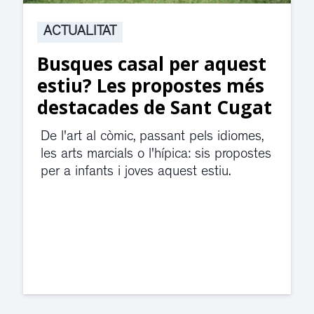
ACTUALITAT
Suspesa l’activitat als
jutjats de Rubí fins
divendres per una fuita
d’aigua
El servei de guàrdia i el jutjat de
violència de gènere s'han traslladat a
dependències de la carretera de Sant
Cugat.