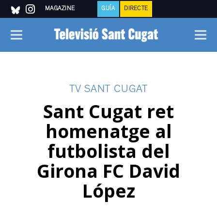
MAGAZINE
GUÍA
DIRECTE
TV SANT CUGAT
Sant Cugat ret
homenatge al
futbolista del
Girona FC David
López