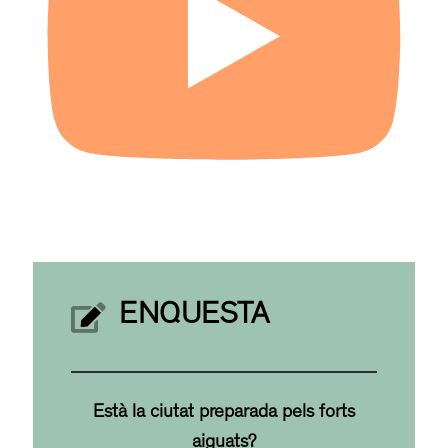
ENQUESTA
Està la ciutat preparada pels forts
aiguats?