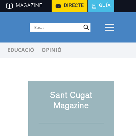
MAGAZINE
DIRECTE
GUÍA
EDUCACIÓ
OPINIÓ
Sant Cugat
Magazine