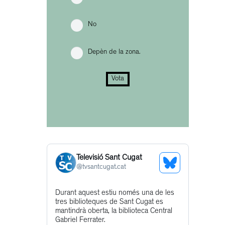
No
Depèn de la zona.
Vota
Televisió Sant Cugat
See
@
tvsantcugat.cat
Bluesky
Get
Durant aquest estiu només una de les
Profile
tres biblioteques de Sant Cugat es
to
mantindrà oberta, la biblioteca Central
this
Gabriel Ferrater.