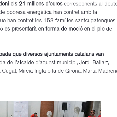
oni els 21 milions d’euros
corresponents al deut
ó de pobresa energètica han contret amb la
que han contret les 158 famílies santcugatenques
ió
es presentarà en forma de moció en el ple
de
bada que diversos ajuntaments catalans van
a de l’alcalde d’aquest municipi, Jordi Ballart,
t Cugat, Mireia Ingla o la de Girona, Marta Madren