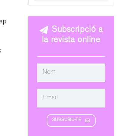
cap
Subscripció a
la revista online
s
SUBSCRIU-TE