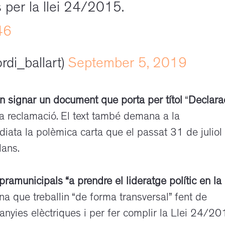
s per la llei 24/2015.
46
rdi_ballart)
September 5, 2019
n signar un document que porta per títol
“
Declara
 reclamació. El text també demana a la
iata la polèmica carta que el passat 31 de juliol
lans.
upramunicipals “a prendre el lideratge polític en la
a que treballin “de forma transversal” fent de
nyies elèctriques i per fer complir la Llei 24/2