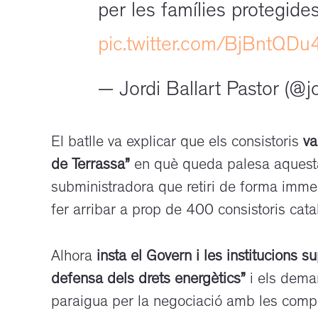
per les famílies protegide
pic.twitter.com/BjBntQDu
— Jordi Ballart Pastor (@jo
El batlle va explicar que els consistoris
va
de Terrassa”
en què queda palesa aquesta
subministradora que retiri de forma immed
fer arribar a prop de 400 consistoris cata
Alhora
insta el Govern i les institucions s
defensa dels drets energètics”
i els deman
paraigua per la negociació amb les compa