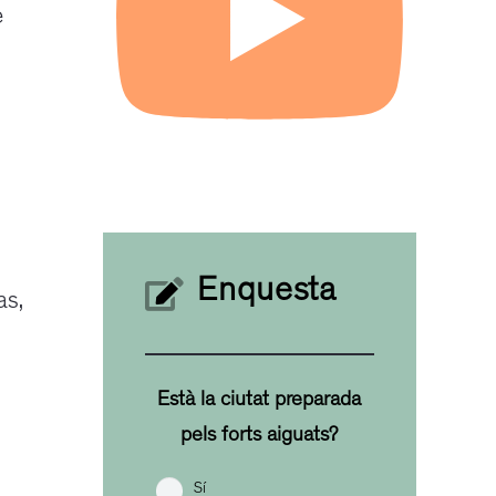
e
Enquesta
as,
Està la ciutat preparada
pels forts aiguats?
Sí