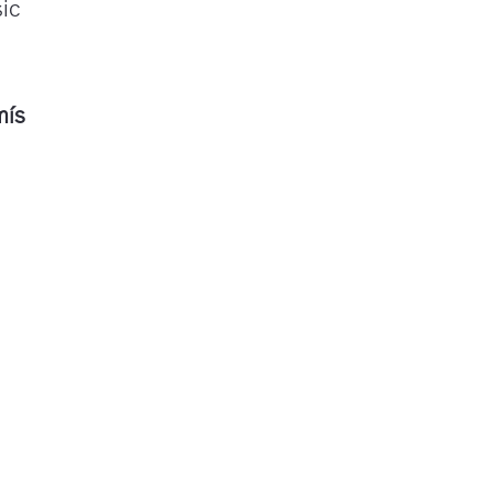
ic
mís