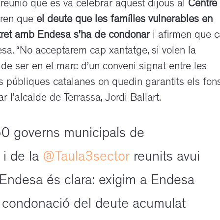
 reunió que es va celebrar aquest dijous al
Centre
ren que
el deute que les famílies vulnerables en
ntret amb Endesa s’ha de condonar
i afirmen que 
sa. “No acceptarem cap xantatge, si volen la
 de ser en el marc d’un conveni signat entre les
s públiques catalanes on quedin garantits els fon
 l’alcalde de Terrassa, Jordi Ballart.
 50 governs municipals de
i de la
@Taula3sector
reunits avui
’Endesa és clara: exigim a Endesa
la condonació del deute acumulat