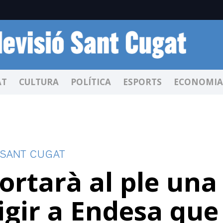
AT
CULTURA
POLÍTICA
ESPORTS
ECONOMIA
 SANT CUGAT
ortarà al ple una
igir a Endesa que