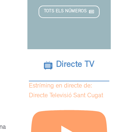
TOTS ELS NÚMEROS
Directe TV
Estríming en directe de:
Directe Televisió Sant Cugat
una