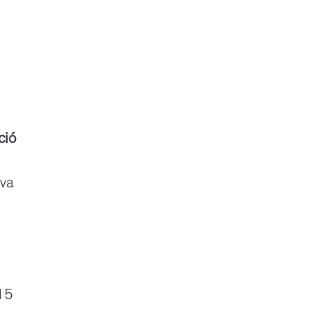
ció
 va
015