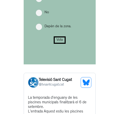
No
Depèn de la zona.
Vota
Televisió Sant Cugat
See
@
tvsantcugat.cat
s
Bluesky
Get
La temporada d’enguany de les
Profile
piscines municipals finalitzarà el 6 de
to
setembre.
this
L'entrada Aquest estiu les piscines