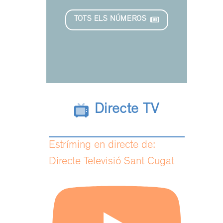
r
TOTS ELS NÚMEROS
Directe TV
Estríming en directe de:
Directe Televisió Sant Cugat