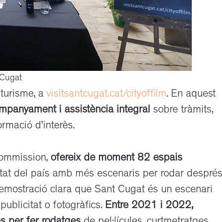
 Cugat
 turisme, a
visitsantcugat.cat/cityoffilm
. En aquest
mpanyament i assistència integral
sobre tràmits,
formació d’interès.
Commission,
ofereix de moment 82 espais
ciutat del país amb més escenaris per rodar despré
emostració clara que Sant Cugat és un escenari
publicitat o fotogràfics.
Entre 2021 i 2022,