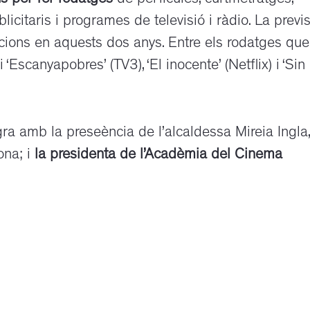
ns per fer rodatges
de pel·lícules, curtmetratges,
licitaris i programes de televisió i ràdio. La previs
cions en aquests dos anys. Entre els rodatges que
Escanyapobres’ (TV3), ‘El inocente’ (Netflix) i ‘Sin
gra amb la preseència de l’alcaldessa Mireia Ingla,
ona; i
la presidenta de l’Acadèmia del Cinema