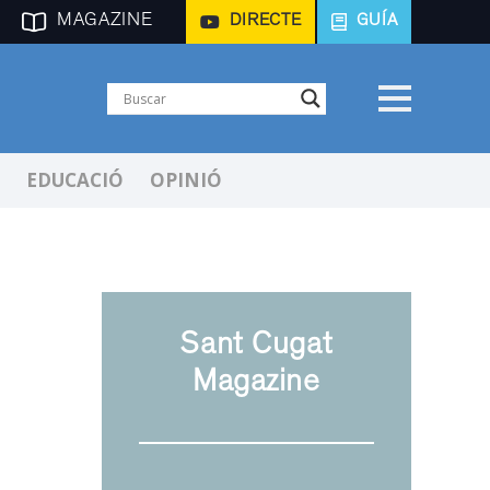
MAGAZINE
DIRECTE
GUÍA
EDUCACIÓ
OPINIÓ
Sant Cugat
Magazine
i