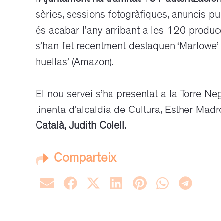
l’Ajuntament ha tramitat 101 autoritzacio
sèries, sessions fotogràfiques, anuncis pub
és acabar l’any arribant a les 120 produc
s’han fet recentment destaquen ‘Marlowe’ i ‘
huellas’ (Amazon).
El nou servei s’ha presentat a la Torre Ne
tinenta d’alcaldia de Cultura, Esther Madr
Català, Judith Colell.
Comparteix