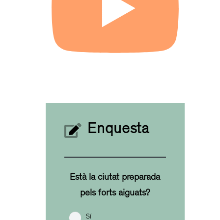
Enquesta
Està la ciutat preparada
pels forts aiguats?
Sí