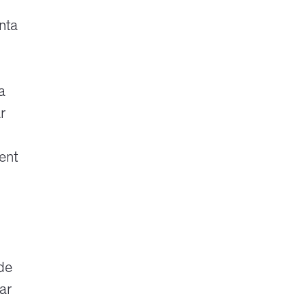
nta
a
r
ent
de
car