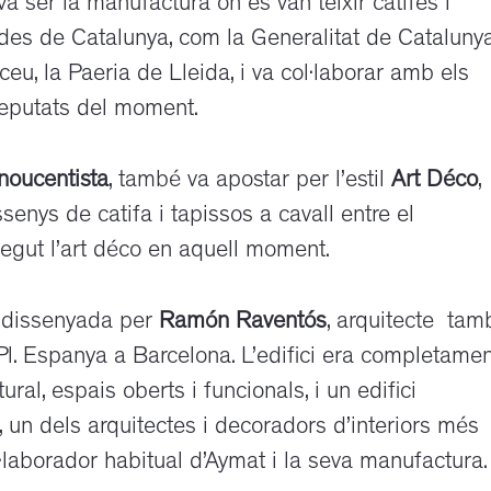
a ser la manufactura on es van teixir catifes i
ades de Catalunya, com la Generalitat de Catalunya
ceu, la Paeria de Lleida, i va col·laborar amb els
reputats del moment.
noucentista
, també va apostar per l’estil
Art Déco
,
senys de catifa i tapissos a cavall entre el
onegut l’art déco en aquell moment.
er dissenyada per
Ramón Raventós
, arquitecte tam
Pl. Espanya a Barcelona. L’edifici era completamen
al, espais oberts i funcionals, i un edifici
 un dels arquitectes i decoradors d’interiors més
·laborador habitual d’Aymat i la seva manufactura.