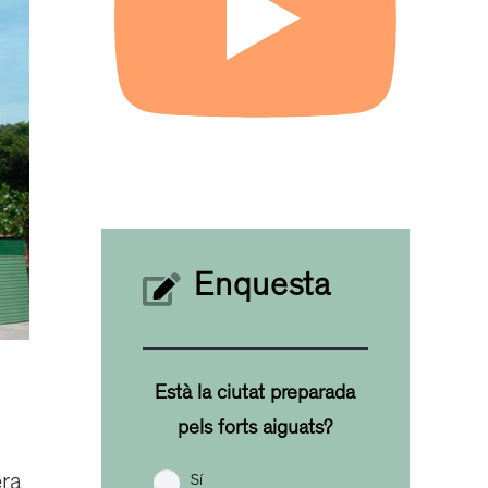
Enquesta
Està la ciutat preparada
pels forts aiguats?
era
Sí