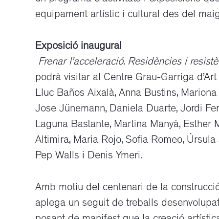
equipament artístic i cultural des del ma
Exposició inaugural
Frenar l’acceleració. Residències i resi
podrà visitar al
Centre
Grau-Garriga d’Art
Lluc Baños Aixalà, Anna Bustins, Marion
Jose Jünemann, Daniela Duarte, Jordi Ferr
Laguna Bastante, Martina Manyà, Esther Me
Altimira, Maria Rojo, Sofia Romeo, Úrsula 
Pep Walls i Denis Ymeri.
Amb motiu del centenari de la construcci
aplega un seguit de treballs desenvolupat