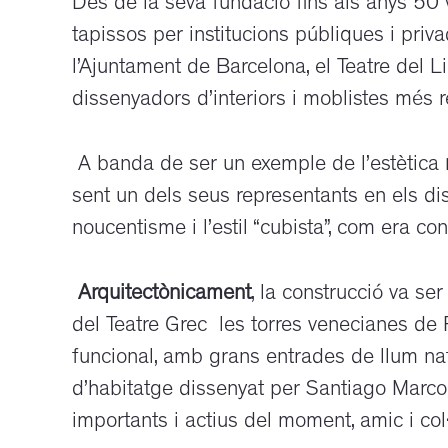
Des de la seva fundació fins als anys 50 v
tapissos per institucions públiques i priv
l’Ajuntament de Barcelona, el Teatre del Li
dissenyadors d’interiors i moblistes més 
A banda de ser un exemple de l’estètica
sent un dels seus representants en els dis
noucentisme i l’estil “cubista”, com era c
Arquitectònicament
, la construcció va s
del Teatre Grec les torres venecianes de 
funcional, amb grans entrades de llum natur
d’habitatge dissenyat per Santiago Marco,
importants i actius del moment, amic i col