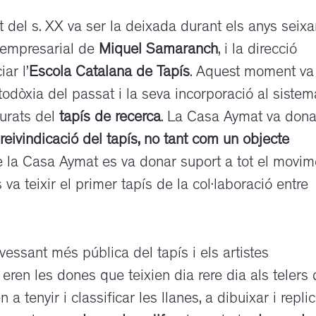
t del s. XX va ser la deixada durant els anys seixa
ió empresarial de
Miquel Samaranch
, i la direcció
iar l’
Escola Catalana de Tapís
. Aquest moment va
rtodòxia del passat i la seva incorporació al sistem
aurats del
tapís de recerca
. La Casa Aymat va dona
reivindicació del tapís, no tant com un objecte
e la Casa Aymat es va donar suport a tot el movim
 va teixir el primer tapís de la col·laboració entre
essant més pública del tapís i els artistes
ren les dones que teixien dia rere dia als telers 
 tenyir i classificar les llanes, a dibuixar i repli