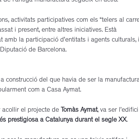
a de l’antiga manufactura segueix en actiu.
, activitats participatives com els “telers al carre
t i present, entre altres iniciatives. Està
mb la participació d’entitats i agents culturals, i
a Diputació de Barcelona.
r la construcció del que havia de ser la manufactur
opularment com a Casa Aymat.
 acollir el projecte de
Tomàs Aymat
, va ser l’edifici
s prestigiosa a Catalunya durant el segle XX
.