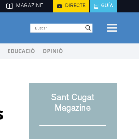
MAGAZINE
DIRECTE
GUÍA
EDUCACIÓ
OPINIÓ
Sant Cugat
s
Magazine