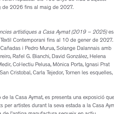
ig de 2026 fins al maig de 2027.
stències artístiques a Casa Aymat (2019 – 2025)
es
 Tèxtil Contemporani fins al 10 de gener de 2027.
a Cañadas i Pedro Murua, Solange Dalannais amb
eiro, Rafel G. Bianchi, David González, Helena
dir, Col·lectiu Pelusa, Mònica Porta, Ignasi Prat
San Cristobal, Carla Tejedor, Tornen les esquelles,
ó de la Casa Aymat, es presenta una exposició qu
s per artistes durant la seva estada a la Casa Aym