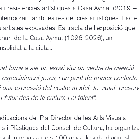
es i resistències artístiques a Casa Aymat (2019 –
ntemporani amb les residències artístiques.
L’acte
s artistes exposades.
Es tracta de l’exposició que
tenari de la Casa Aymat (1926-2026), un
solidat a la ciutat.
at torna a ser un espai viu: un centre de creació
, especialment joves, i un punt de primer contacte
é una expressió del nostre model de ciutat: preser
 futur des de la cultura i el talent”.
dicacions del Pla Director de les Arts Visuals
als i Plàstiques del Consell de Cultura, ha organitz
e volen repassar els 100 anys de vida d’aquest