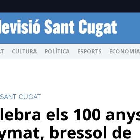
AT
CULTURA
POLÍTICA
ESPORTS
ECONOMIA
 SANT CUGAT
lebra els 100 any
ymat, bressol de