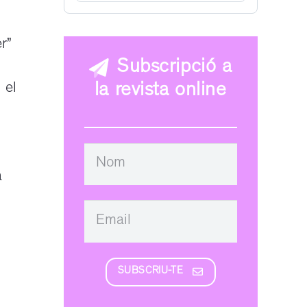
r”
Subscripció a
 el
la revista online
a
SUBSCRIU-TE