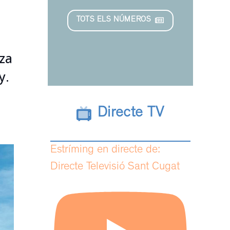
TOTS ELS NÚMEROS
tza
y.
Directe TV
Estríming en directe de:
Directe Televisió Sant Cugat