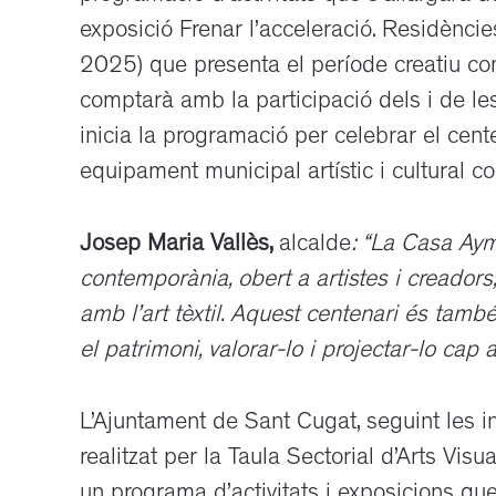
exposició Frenar l’acceleració. Residènci
2025) que presenta el període creatiu co
comptarà amb la participació dels i de le
inicia
la programació per celebrar el cen
equipament municipal artístic i cultural con
Josep Maria Vallès,
alcalde
: “La Casa Aym
contemporània, obert a artistes i creadors
amb l’art tèxtil. Aquest centenari és tamb
el patrimoni, valorar-lo i projectar-lo cap al
L’Ajuntament de Sant Cugat, seguint les in
realitzat per la Taula Sectorial d’Arts Visu
un programa d’activitats i exposicions qu