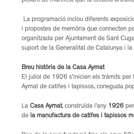
posant de manifest que la creació artístic
La programació inclou diferents exposicions
i propostes de memòria que connecten passa
organitzada per Ajuntament de Sant Cugat a
suport de la Generalitat de Catalunya i l
Breu història de la Casa Aymat
El juliol de 1926 s’inicien els tràmits pe
Aymat de catifes i tapissos, coneguda p
La
Casa Aymat
, construïda l’any
1926
per
de
la manufactura de catifes i tapissos
mé