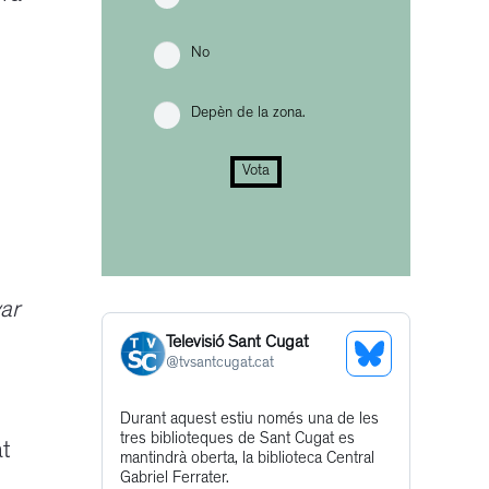
No
Depèn de la zona.
Vota
var
Televisió Sant Cugat
See
@
tvsantcugat.cat
Bluesky
Get
Durant aquest estiu només una de les
Profile
tres biblioteques de Sant Cugat es
at
to
mantindrà oberta, la biblioteca Central
this
Gabriel Ferrater.