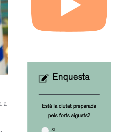
Enquesta
a a
Està la ciutat preparada
pels forts aiguats?
Sí