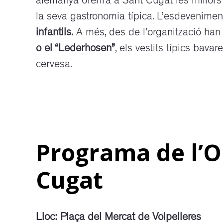
alemanya oferirà a Sant Cugat les millors
la seva gastronomia típica. L’esdevenim
infantils.
A més, des de l’organització han 
o el “Lederhosen”
, els vestits típics bav
cervesa.
Programa de l’O
Cugat
Lloc: Plaça del Mercat de Volpelleres