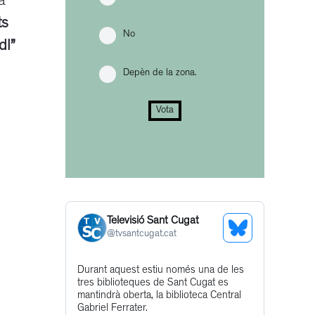
a
ts
No
dl”
Depèn de la zona.
Vota
Televisió Sant Cugat
See
@
tvsantcugat.cat
Bluesky
Get
Durant aquest estiu només una de les
Profile
tres biblioteques de Sant Cugat es
to
mantindrà oberta, la biblioteca Central
this
Gabriel Ferrater.