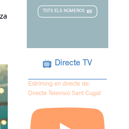
TOTS ELS NÚMEROS
tza
Directe TV
Estríming en directe de:
Directe Televisió Sant Cugat