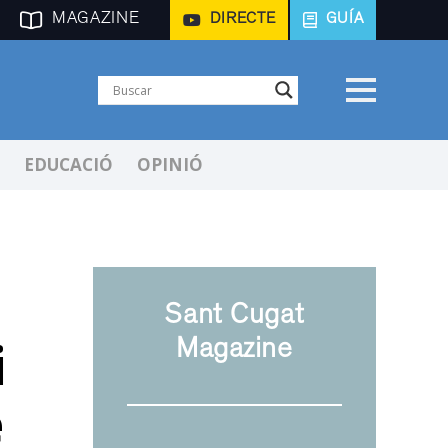
MAGAZINE
DIRECTE
GUÍA
EDUCACIÓ
OPINIÓ
Sant Cugat
i
Magazine
e