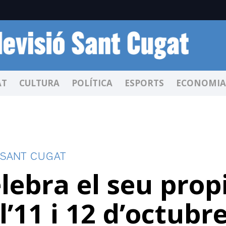
AT
CULTURA
POLÍTICA
ESPORTS
ECONOMIA
 SANT CUGAT
lebra el seu prop
’11 i 12 d’octubr