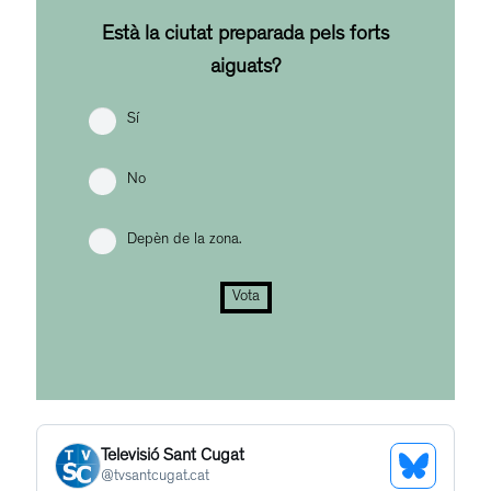
Està la ciutat preparada pels forts
aiguats?
Sí
No
Depèn de la zona.
Vota
Televisió Sant Cugat
See
@
tvsantcugat.cat