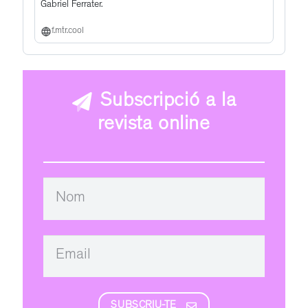
Gabriel Ferrater.
f.mtr.cool
Subscripció a la
revista online
SUBSCRIU-TE