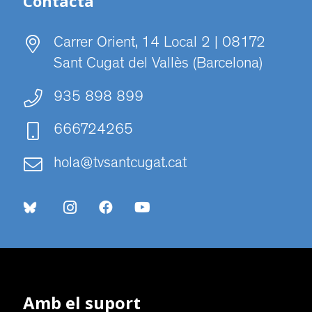
Contacta
Carrer Orient, 14 Local 2 | 08172
Sant Cugat del Vallès (Barcelona)
935 898 899
666724265
hola@tvsantcugat.cat
Amb el suport