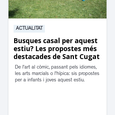
ACTUALITAT
uest
Suspesa l’activitat als
 més
jutjats de Rubí fins
Cugat
divendres per una fuit
d’aigua
diomes,
ropostes
El servei de guàrdia i el jutjat de
.
violència de gènere s'han traslladat
dependències de la carretera de S
Cugat.