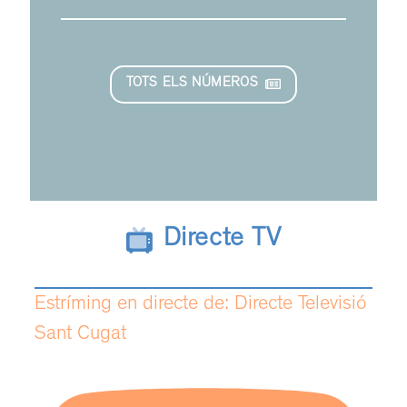
TOTS ELS NÚMEROS
Directe TV
Estríming en directe de: Directe Televisió
Sant Cugat