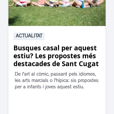
ACTUALITAT
Suspesa l’activitat als
jutjats de Rubí fins
divendres per una fuita
d’aigua
El servei de guàrdia i el jutjat de
violència de gènere s'han traslladat a
dependències de la carretera de Sant
Cugat.