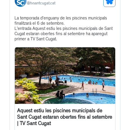
See
@
tvsantcugat.cat
Bluesky
Get
La temporada d’enguany de les piscines municipals
Profile
finalitzarà el 6 de setembre.
to
L'entrada Aquest estiu les piscines municipals de Sant
this
Cugat estaran obertes fins al setembre ha aparegut
primer a TV Sant Cugat.
post
Aquest estiu les piscines municipals de
Sant Cugat estaran obertes fins al setembre
| TV Sant Cugat