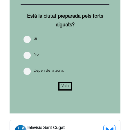
Està la ciutat preparada pels forts
aiguats?
Sí
No
Depèn de la zona.
Vota
Televisió Sant Cugat