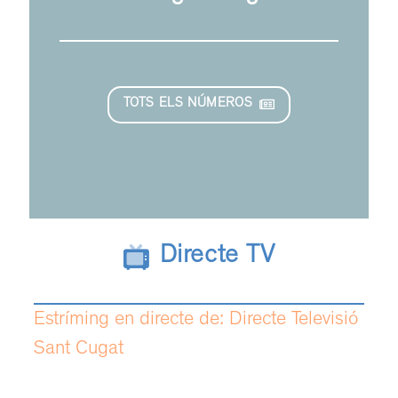
TOTS ELS NÚMEROS
Directe TV
Estríming en directe de: Directe Televisió
Sant Cugat